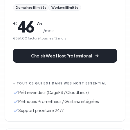
Domaines illimités
Workers illimités
46
€
.
75
/
mois
€561.00
facturé tous les
12
mois
Choisir
Web Host Professional
+
TOUT CE QUI EST DANS
WEB HOST ESSENTIAL
Prêt revendeur (CageFS / CloudLinux)
Métriques Prometheus / Grafana intégrées
Support prioritaire 24/7