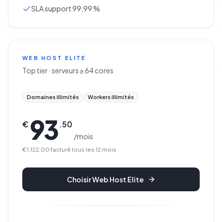
SLA support 99,99 %
WEB HOST ELITE
Top tier · serveurs ≥ 64 cores
Domaines illimités
Workers illimités
93
€
.
50
/
mois
€1,122.00
facturé tous les
12
mois
Choisir
Web Host Elite