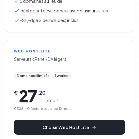
5 domaines au lieu de 1
Idéal pour 1 développeur avec plusieurs sites
ESI (Edge Side Includes) inclus
WEB HOST LITE
Serveurs cPanel/DA légers
Domaines illimités
1 worker
27
€
.
20
/
mois
€326.40
facturé tous les
12
mois
Choisir
Web Host Lite