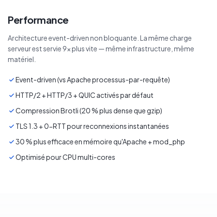
Performance
Architecture event-driven non bloquante. La même charge
serveur est servie 9× plus vite — même infrastructure, même
matériel.
Event-driven (vs Apache processus-par-requête)
HTTP/2 + HTTP/3 + QUIC activés par défaut
Compression Brotli (20 % plus dense que gzip)
TLS 1.3 + 0-RTT pour reconnexions instantanées
30 % plus efficace en mémoire qu'Apache + mod_php
Optimisé pour CPU multi-cores