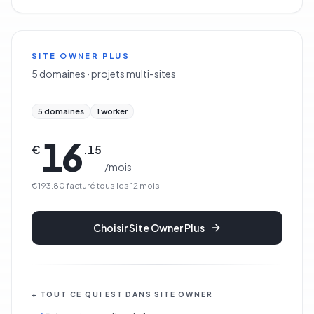
SITE OWNER PLUS
5 domaines · projets multi-sites
5 domaines
1 worker
16
€
.
15
/
mois
€193.80
facturé tous les
12
mois
Choisir
Site Owner Plus
+
TOUT CE QUI EST DANS
SITE OWNER