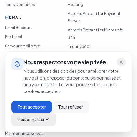
Tarifs Domaines
Hosting
Acronis Protect for Physical
EMAIL
Server
Email Basique
Acronis Protect for Microsoft
Pro Email
365
Serveur email privé
Imunify360
Surveillance 360
Nous respectons votre vie privée
Accès OpenVPN
Nous utilisons des cookies pour améliorer votre
navigation, proposer du contenu personnalisé et
SERVICES
ENTREPRISE
analyser notre trafic. Vous pouvez choisir quels
Migration de site web
À propos
cookies accepter.
Migration de serveur
Blog
Tout accepter
Tout refuser
Optimisation des
Contact
performances
Demander un devis
Personnaliser
Renforcement sécurité
Centre d'aide
Maintenance serveur