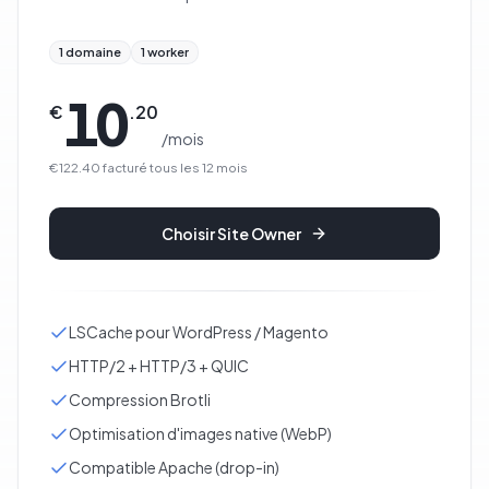
1 domaine
1 worker
10
€
.
20
/
mois
€122.40
facturé tous les
12
mois
Choisir
Site Owner
LSCache pour WordPress / Magento
HTTP/2 + HTTP/3 + QUIC
Compression Brotli
Optimisation d'images native (WebP)
Compatible Apache (drop-in)