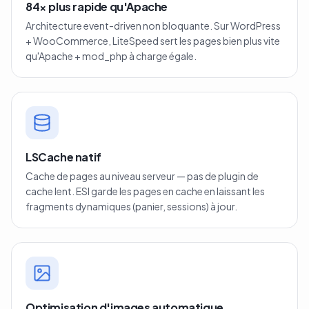
84× plus rapide qu'Apache
Architecture event-driven non bloquante. Sur WordPress
+ WooCommerce, LiteSpeed sert les pages bien plus vite
qu'Apache + mod_php à charge égale.
LSCache natif
Cache de pages au niveau serveur — pas de plugin de
cache lent. ESI garde les pages en cache en laissant les
fragments dynamiques (panier, sessions) à jour.
Optimisation d'images automatique