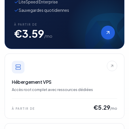
LiteSpeed Enterprise
Sauvegardes quotidiennes
À PARTIR DE
€3.59
/mo
Hébergement VPS
Accès root complet avec ressources dédiées
€5.29
/mo
À PARTIR DE