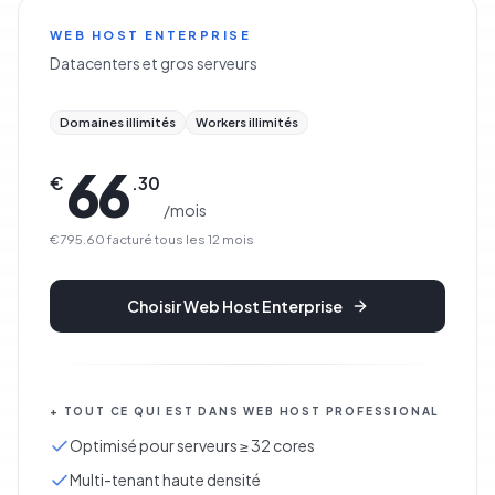
WEB HOST ENTERPRISE
Datacenters et gros serveurs
Domaines illimités
Workers illimités
66
€
.
30
/
mois
€795.60
facturé tous les
12
mois
Choisir
Web Host Enterprise
+
TOUT CE QUI EST DANS
WEB HOST PROFESSIONAL
Optimisé pour serveurs ≥ 32 cores
Multi-tenant haute densité