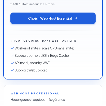
€438.60
facturé tous les
12
mois
Choisir
Web Host Essential
+
TOUT CE QUI EST DANS
WEB HOST LITE
Workers illimités (scale CPU sans limite)
Support complet ESI + Edge Cache
API mod_security WAF
Support WebSocket
WEB HOST PROFESSIONAL
Hébergeurs et équipes infogérance