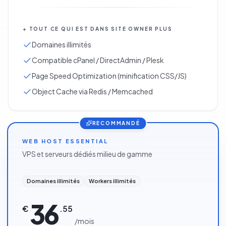
+
TOUT CE QUI EST DANS
SITE OWNER PLUS
Domaines illimités
Compatible cPanel / DirectAdmin / Plesk
Page Speed Optimization (minification CSS/JS)
Object Cache via Redis / Memcached
RECOMMANDÉ
WEB HOST ESSENTIAL
VPS et serveurs dédiés milieu de gamme
Domaines illimités
Workers illimités
36
€
.
55
/
mois