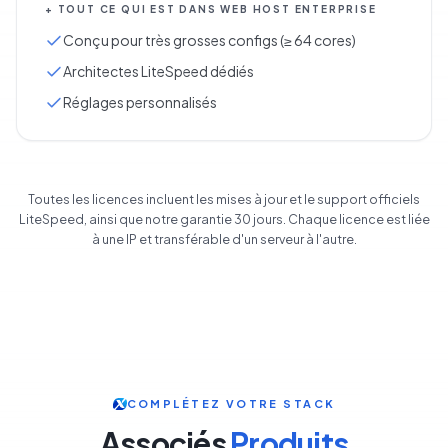
+
TOUT CE QUI EST DANS
WEB HOST ENTERPRISE
Conçu pour très grosses configs (≥ 64 cores)
Architectes LiteSpeed dédiés
Réglages personnalisés
Toutes les licences incluent les mises à jour et le support officiels
LiteSpeed, ainsi que notre garantie 30 jours. Chaque licence est liée
à une IP et transférable d'un serveur à l'autre.
COMPLÉTEZ VOTRE STACK
Associés
Produits