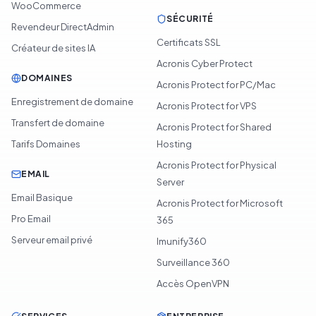
WooCommerce
SÉCURITÉ
Revendeur DirectAdmin
Certificats SSL
Créateur de sites IA
Acronis Cyber Protect
DOMAINES
Acronis Protect for PC/Mac
Enregistrement de domaine
Acronis Protect for VPS
Transfert de domaine
Acronis Protect for Shared
Tarifs Domaines
Hosting
Acronis Protect for Physical
EMAIL
Server
Email Basique
Acronis Protect for Microsoft
Pro Email
365
Serveur email privé
Imunify360
Surveillance 360
Accès OpenVPN