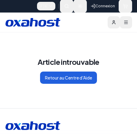
Skip to content
🇫🇷
Connexion
Article introuvable
Retour au Centre d'Aide