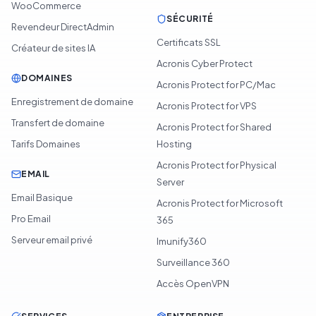
WooCommerce
SÉCURITÉ
Revendeur DirectAdmin
Certificats SSL
Créateur de sites IA
Acronis Cyber Protect
DOMAINES
Acronis Protect for PC/Mac
Enregistrement de domaine
Acronis Protect for VPS
Transfert de domaine
Acronis Protect for Shared
Tarifs Domaines
Hosting
Acronis Protect for Physical
EMAIL
Server
Email Basique
Acronis Protect for Microsoft
Pro Email
365
Serveur email privé
Imunify360
Surveillance 360
Accès OpenVPN