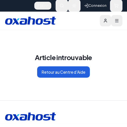
Skip to content
🇫🇷
Connexion
Article introuvable
Retour au Centre d'Aide