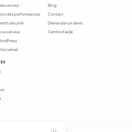
 de serveur
Blog
ion des performances
Contact
ent sécurité
Demander un devis
ce serveur
Centre d'aide
WordPress
tion email
CES
d
ous
p