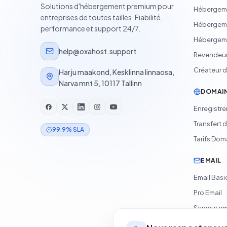
Solutions d'hébergement premium pour
Hébergeme
entreprises de toutes tailles. Fiabilité,
Hébergem
performance et support 24/7.
Hébergem
help@oxahost.support
Revendeur
Créateur de
Harju maakond, Kesklinna linnaosa,
Narva mnt 5, 10117 Tallinn
DOMAI
Enregistr
Transfert 
99.9% SLA
Tarifs Dom
EMAIL
Email Bas
Pro Email
Serveur em