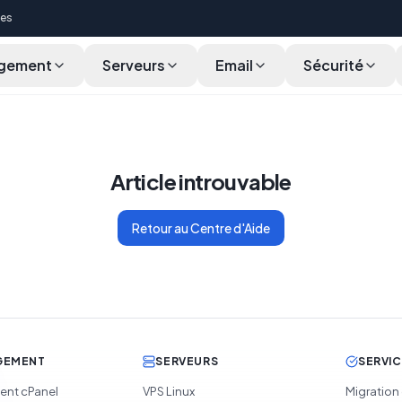
ces
gement
Serveurs
Email
Sécurité
Article introuvable
Retour au Centre d'Aide
GEMENT
SERVEURS
SERVI
nt cPanel
VPS Linux
Migration