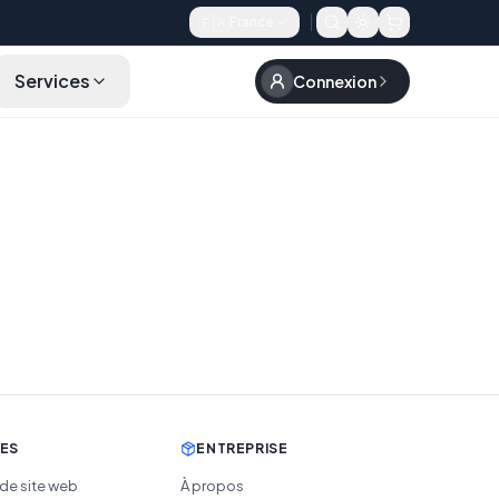
🇫🇷
France
Services
Connexion
CES
ENTREPRISE
 de site web
À propos