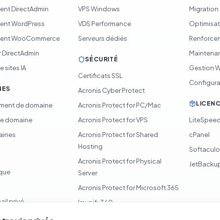
nt DirectAdmin
VPS Windows
Migration
ent WordPress
VDS Performance
Optimisat
ent WooCommerce
Serveurs dédiés
Renforcem
 DirectAdmin
Maintenan
SÉCURITÉ
 sites IA
Gestion 
Certificats SSL
Configura
NES
Acronis Cyber Protect
LICEN
ement de domaine
Acronis Protect for PC/Mac
de domaine
Acronis Protect for VPS
LiteSpee
aines
Acronis Protect for Shared
cPanel
Hosting
Softacul
Acronis Protect for Physical
JetBacku
ique
Server
Acronis Protect for Microsoft 365
ail privé
Imunify360
Surveillance 360