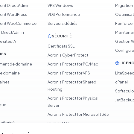
nt DirectAdmin
VPS Windows
Migration
ent WordPress
VDS Performance
Optimisat
ent WooCommerce
Serveurs dédiés
Renforcem
 DirectAdmin
Maintenan
SÉCURITÉ
 sites IA
Gestion 
Certificats SSL
Configura
NES
Acronis Cyber Protect
LICEN
ement de domaine
Acronis Protect for PC/Mac
de domaine
Acronis Protect for VPS
LiteSpee
aines
Acronis Protect for Shared
cPanel
Hosting
Softacul
Acronis Protect for Physical
JetBacku
ique
Server
Acronis Protect for Microsoft 365
ail privé
Imunify360
Surveillance 360