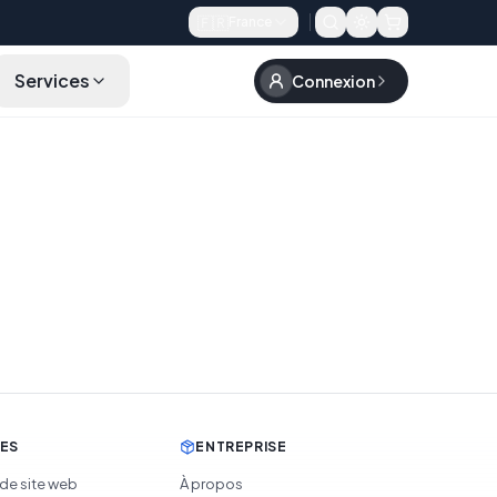
🇫🇷
France
Services
Connexion
CES
ENTREPRISE
 de site web
À propos