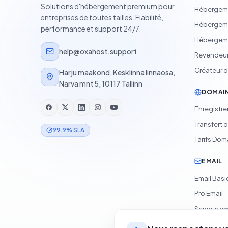
Solutions d'hébergement premium pour
Hébergeme
entreprises de toutes tailles. Fiabilité,
Hébergem
performance et support 24/7.
Hébergem
help@oxahost.support
Revendeur
Créateur de
Harju maakond, Kesklinna linnaosa,
Narva mnt 5, 10117 Tallinn
DOMAI
Enregistr
Transfert 
99.9% SLA
Tarifs Dom
EMAIL
Email Bas
Pro Email
Serveur em