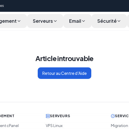
ces
gement
Serveurs
Email
Sécurité
Article introuvable
Retour au Centre d'Aide
GEMENT
SERVEURS
SERVI
nt cPanel
VPS Linux
Migration