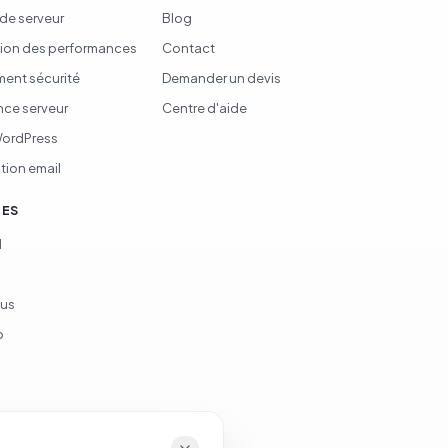
 de serveur
Blog
ion des performances
Contact
ent sécurité
Demander un devis
ce serveur
Centre d'aide
WordPress
tion email
CES
d
ous
p