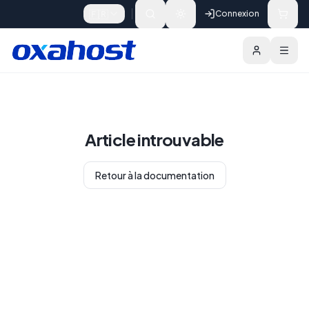
Skip to content
🇫🇷
Connexion
Article introuvable
Retour à la documentation