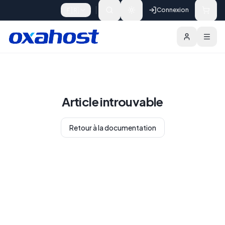
Skip to content
🇫🇷
Connexion
Article introuvable
Retour à la documentation