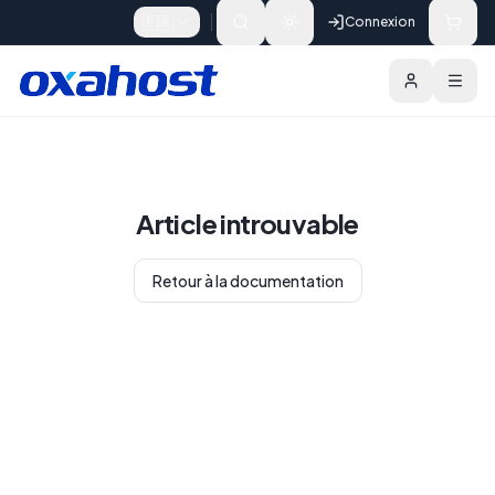
Skip to content
🇫🇷
Connexion
Article introuvable
Retour à la documentation