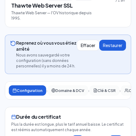
/
1
an
Thawte Web Server SSL
Thawte Web Server — l'OV historique depuis
1995.
Reprenez où vous vous étiez
Effacer
Restaurer
arrêté
Nous avons sauvegardé votre
configuration (sans données
personnelles) il y a moins de 24 h.
›
›
›
Configuration
Domaine & DCV
Clé & CSR
Con
Durée du certificat
Plus la durée est longue, plus le tarif annuel baisse. Le certificat
est réémis automatiquement chaque année.