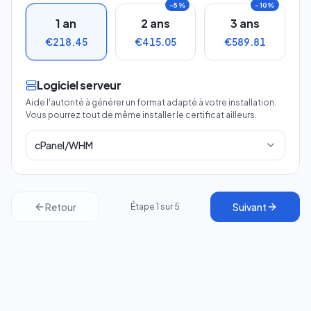
−
5
%
−
10
%
1
an
2
ans
3
ans
€218.45
€415.05
€589.81
Logiciel serveur
Aide l'autorité à générer un format adapté à votre installation.
Vous pourrez tout de même installer le certificat ailleurs.
cPanel/WHM
Retour
Suivant
Étape
1
sur
5