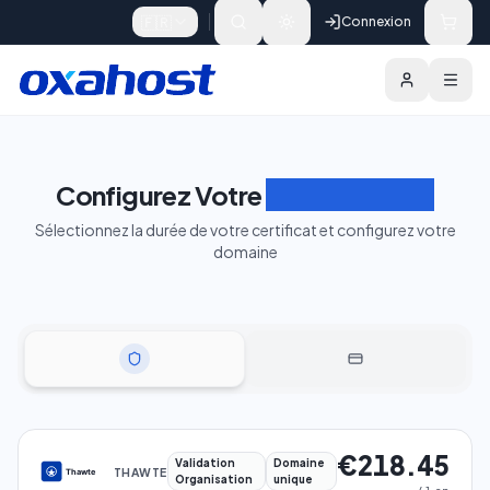
Skip to content
🇫🇷
Connexion
Configurez Votre
Certificat SSL
Sélectionnez la durée de votre certificat et configurez votre
domaine
€218.45
Validation
Domaine
THAWTE
Organisation
unique